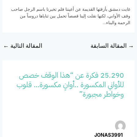
غابت دمشق بأزقتها القديمة عن أعيننا فلم تخبرنا باسم الرجل صاحب
وقف الأواني، لكنها نقلت إلينا قصصاً تحمل بين ثناياها دروساً من
الرحمة والبناء…
→
المقالة السابقة
المقالة التالية
←
25٬290 فكرة عن “هذا الوقف خصص
للأواني المكسورة ..أوانٍ مكسورة… قلوب
وخواطر مجبورة”
JONAS3991