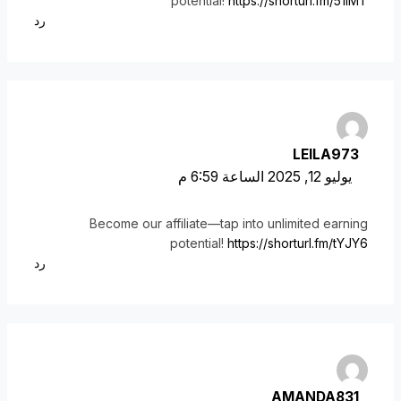
potential!
https://shorturl.fm/51lMT
رد
LEILA973
يوليو 12, 2025 الساعة 6:59 م
Become our affiliate—tap into unlimited earning
potential!
https://shorturl.fm/tYJY6
رد
AMANDA831