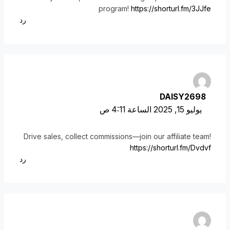
program!
https://shorturl.fm/3JJfe
رد
DAISY2698
يوليو 15, 2025 الساعة 4:11 ص
Drive sales, collect commissions—join our affiliate team!
https://shorturl.fm/Dvdvf
رد