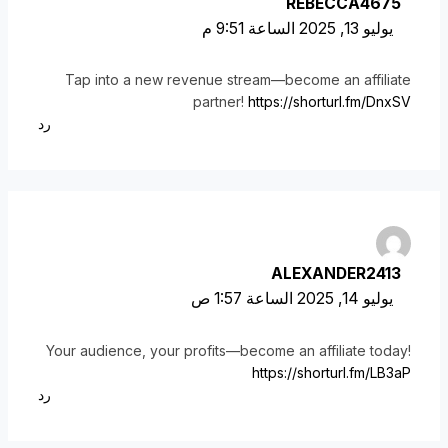
REBECCA4675
يوليو 13, 2025 الساعة 9:51 م
Tap into a new revenue stream—become an affiliate
partner!
https://shorturl.fm/DnxSV
رد
ALEXANDER2413
يوليو 14, 2025 الساعة 1:57 ص
Your audience, your profits—become an affiliate today!
https://shorturl.fm/LB3aP
رد