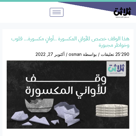
خطي
لى
لمحتوى
هذا الوقف خصص للأواني المكسورة ..أوانٍ مكسورة… قلوب
وخواطر مجبورة
25٬290 تعليقات
/ بواسطة
osman
/
أكتوبر 27, 2022