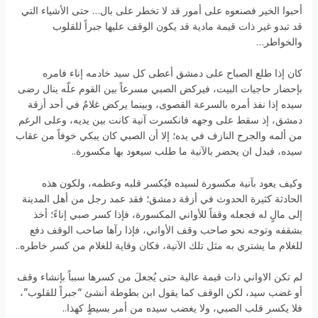
أحبوا الخير فصنعوه على أمور قد لا تخطر على بال… حتى الأشياء التي
قد تبدو غير ذات قيمة مادية قد يكون الوقف عليها جبراً للقلوب
والخواطر…
كان إذا طلع الصباح على دمشق أعطى كل سيد خادمه إناء فامره
بإحضار حاجيات البيت، فيركض الصبي مسرعاً بين القوم علّه ينال رضى
سيده إذا نفذ أمره بالسرعة القصوى، وبينما يركض غلامٌ في أحد أزقة
دمشق، إذ سقط على وجهه فانكسرت آنية كانت بين يديه، وعلى الرغم
من ألمه والجرح النازف في يده؛ إلا أن الصبي كان يبكي خوفاً من عقاب
سيده، فبدل ان يحضر بالآنية ما طلب سيعود بها مكسورة..
وكيف يعود بآنية مكسورة لسيده فيُكسر قلبه وعظمه، ولكون هذه
الحادثة كثيرة الحدوث في أزقة دمشق؛ فقد عمد رجل من أهل المدينة
إلى مالٍ له فجعله وقفاً للأواني المكسورة، فإذا كسر صبي إناءً؛ أخذ
بشقفه وتوجه نحو صاحب وقف الأواني، فإذا رآها صاحب الوقف دفع
للغلام ما يشتري به مثل تلك الآنية، فكان وقاية للغلام من كسر خاطره..
لم تكن الاواني ذات قيمة عالية حتى يُجعلَ من كسرها سبباً بإنشاء وقف
أو غضب سيد، لكن الوقف كما يقول ابن بطوطة أنشئ “جبراً للقلوب”،
فلا يكسر قلب الصبي، ولا يغضب سيده من أمر بسيطٍ كهذا..