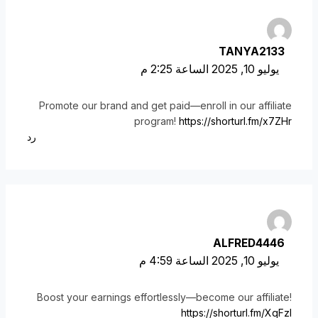
TANYA2133
يوليو 10, 2025 الساعة 2:25 م
Promote our brand and get paid—enroll in our affiliate
program!
https://shorturl.fm/x7ZHr
رد
ALFRED4446
يوليو 10, 2025 الساعة 4:59 م
Boost your earnings effortlessly—become our affiliate!
https://shorturl.fm/XqFzl