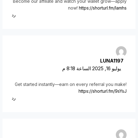
Become our affiliate and watch your wallet grow—apply
now!
https://shorturl.fm/lamhs
رد
LUNA1197
يوليو 16, 2025 الساعة 8:18 م
Get started instantly—earn on every referral you make!
https://shorturl.fm/9sYsJ
رد