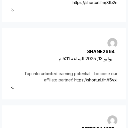
https://shorturl.fm/Xtb2n
رد
SHANE2664
يوليو 13, 2025 الساعة 5:11 م
Tap into unlimited earning potential—become our
affiliate partner!
https://shorturl.fm/f6yxj
رد