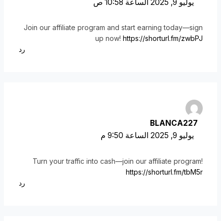
يوليو 9, 2025 الساعة 10:58 ص
Join our affiliate program and start earning today—sign
up now!
https://shorturl.fm/zwbPJ
رد
BLANCA227
يوليو 9, 2025 الساعة 9:50 م
Turn your traffic into cash—join our affiliate program!
https://shorturl.fm/tbM5r
رد