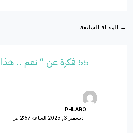
→
المقالة السابقة
55 فكرة عن “ نعم .. هذا الوقف تم بناؤه للقطط ..وقف خارج عن المألوف”
PHLARO
ديسمبر 3, 2025 الساعة 2:57 ص