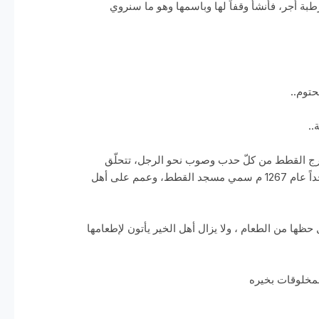
طبة أجر، فأنشأ وقفاً لها وباسمها وهو ما سنروي
حتوم..
..
فتدرج القطط من كلّ حدب وصوب نحو الرجل، تتحلّق
حوله كأنها أقمارٌ صغيرةٌ تدور في فلك هذا الرجل، وكان أبو الفوارس يحنو عليها ويقوم على تطبيبها، حتى بلغ به الأمر أن بنى مسجداً عام 1267 م سمي مسجد القطط، وعمم على أهل
ل حظها من الطعام ، ولا يزال أهل الخير يأتون لإطعامها
لمخلوقات بخيره