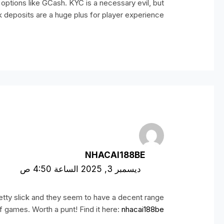
options like GCash. KYC is a necessary evil, but
k deposits are a huge plus for player experience!
NHACAI188BE
ديسمبر 3, 2025 الساعة 4:50 ص
retty slick and they seem to have a decent range
f games. Worth a punt! Find it here:
nhacai188be