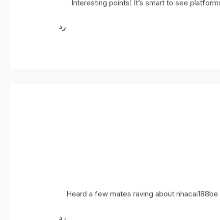
Interesting points! It’s smart to see platform
رد
Heard a few mates raving about nhacai188be so
رد