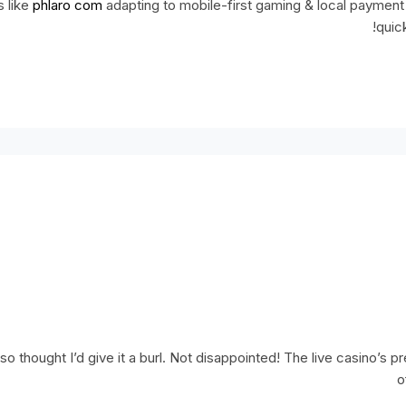
s like
phlaro com
adapting to mobile-first gaming & local payment 
quic
 thought I’d give it a burl. Not disappointed! The live casino’s p
o