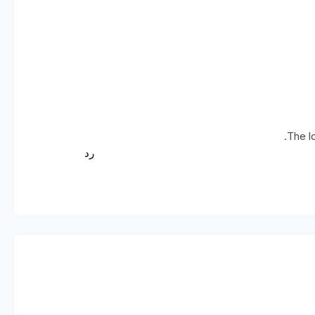
.
The l
رد