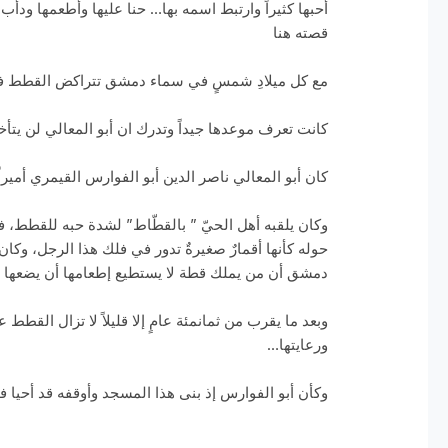
أحبها كثيراً وارتبط اسمه بها… حنا عليها وأطعمها ودأب
قصته هنا
مع كل ميلادِ شمسٍ في سماء دمشق تتراكض القطط في 
كانت تعرف موعدها جيداً وتدرك ان أبو المعالي لن يتأخ
كان أبو المعالي ناصر الدين أبو الفوارس القيمري أمير
وكان يلقبه أهل الحيّ ” بالقطّاط” لشدة حبه للقطط، ف
دمشق أن من يملك قطة لا يستطيع إطعامها أن يضعها في
وبعد ما يقرب من ثمانمئة عامٍ إلا قليلاً لا تزال القطط
ورعايتها…
وكأن أبو الفوارس إذ بنى هذا المسجد وأوقفه قد أحيا 