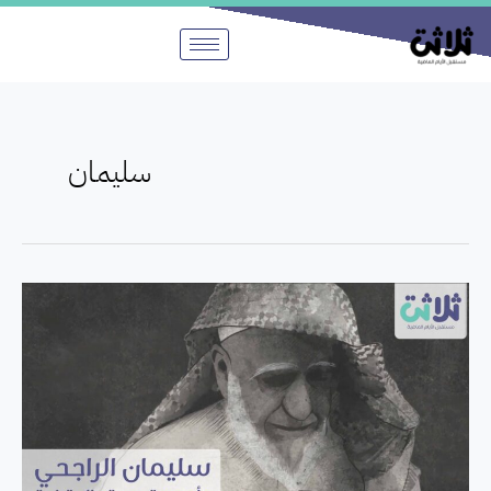
خطي
لى
لمحتوى
سليمان
وصية
مختلفة..