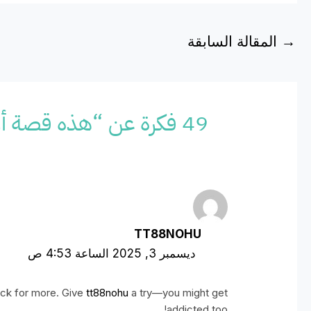
→
المقالة السابقة
49 فكرة عن “هذه قصة أول وقف مائي فى الإسلام..عين في الجنة بعشرين ألف دينار!!”
TT88NOHU
ديسمبر 3, 2025 الساعة 4:53 ص
ack for more. Give
tt88nohu
a try—you might get
addicted too!