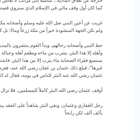
خارجة عن نطاق المادية… سامية إلى مراتب لا تقاس بم
كما كان أول وقف مائي في الإسلام الذي سنروي قصت
غربت عن أعين النبي صل الله عليه وسلم وأصحابه مكة
ولم تكن الجهة المنشودة خيراً من مكة زرعاً وماءً؛ بل ك
حط النبي وأصحابه رحالهم، وبدأ القوم ينتشرون بالمدين
وأهله إلا هذا البئر، يشرب من ماءه ويطعم أهله وعياله
يستسغ فقراء الصحابة ماء يثرب إلا من هذا البئر، فاشت
غيرها”، فبلغ ذلك عثمان بن عفان رضي الله عنه، فعرض 
عثمان رضي الله عنه البئر للناس في يومه، فقال له ا
أوقف عثمان رضي الله البئر كاملاً للمسلمين، فلا تزال
رحل الغفاري وعثمان، وبقي البئر شاهداً على العقد بين
بألف ألف لكن رابحاً