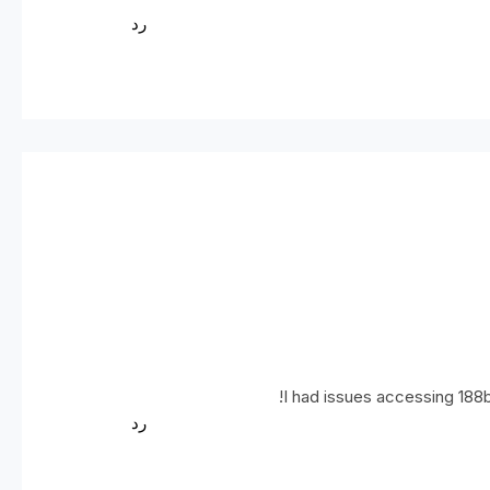
رد
!
I had issues accessing 188b
رد