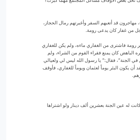
 كيف تحل بعض الأوقاف مشاكل المجتمع مهما كبرت؟
مهاجرون قد أتعبهم السفر وأغبرتهم رمال الحجاز،
لرجل من غفار كان يدعى رومة.
بئر رومة فاشترى من الغفاري ماءه، ولم يكن للغفاري
ره الباهض كان يمنع فقراء القوم من الشراء، ولم
ن في الجنة”، فقال:” يا رسول الله ليس لي ولعيالي
ن يكون البئر يوماً لعثمان ويوماً للغفاري، فأوقف
هم.
انت له عين الجنة بعشرين ألف دينار ولو اشتراها