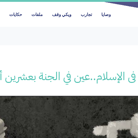
وصايا
تجارب
ويكي وقف
ملفات
حكايات
الإسلام..عين في الجنة بعشرين أل