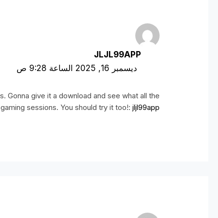
JLJL99APP
ديسمبر 16, 2025 الساعة 9:28 ص
 Gonna give it a download and see what all the
gaming sessions. You should try it too!:
jljl99app