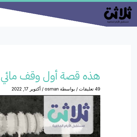
خطي
لى
لمحتوى
هذه قصة أول وقف مائي فى 
49 تعليقات
/ بواسطة
osman
/
أكتوبر 17, 2022