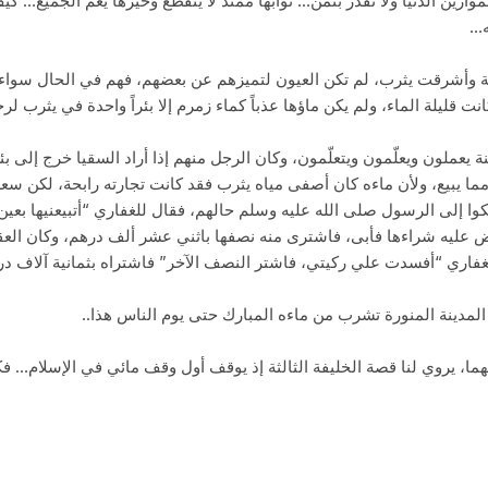
وازين الدنيا ولا تقدر بثمن… ثوابها ممتد لا ينقطع وخيرها يعم الجميع…
ه…
 وأشرقت يثرب، لم تكن العيون لتميزهم عن بعضهم، فهم في الحال سواء، 
انت قليلة الماء، ولم يكن ماؤها عذباً كماء زمرم إلا بئراً واحدة في يثرب 
ة يعملون ويعلّمون ويتعلّمون، وكان الرجل منهم إذا أراد السقيا خرج إلى 
 مما يبيع، ولأن ماءه كان أصفى مياه يثرب فقد كانت تجارته رابحة، لكن سع
كوا إلى الرسول صلى الله عليه وسلم حالهم، فقال للغفاري “أتبيعنيها بعي
عليه شراءها فأبى، فاشترى منه نصفها باثني عشر ألف درهم، وكان العقد أ
لغفاري “أفسدت علي ركيتي، فاشتر النصف الآخر” فاشتراه بثمانية آلاف در
 المدينة المنورة تشرب من ماءه المبارك حتى يوم الناس هذا..
هما، يروي لنا قصة الخليفة الثالثة إذ يوقف أول وقف مائي في الإسلام… فك